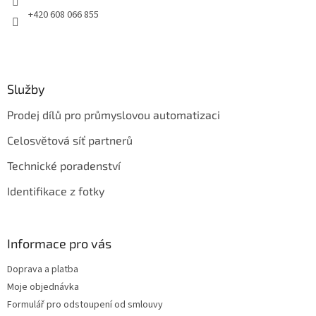
r
+420 608 066 855
v
k
y
v
ý
Služby
p
i
Prodej dílů pro průmyslovou automatizaci
s
u
Celosvětová síť partnerů
Technické poradenství
Identifikace z fotky
Informace pro vás
Doprava a platba
Moje objednávka
Formulář pro odstoupení od smlouvy