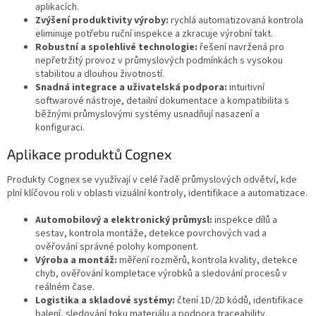
aplikacích.
Zvýšení produktivity výroby:
rychlá automatizovaná kontrola
eliminuje potřebu ruční inspekce a zkracuje výrobní takt.
Robustní a spolehlivé technologie:
řešení navržená pro
nepřetržitý provoz v průmyslových podmínkách s vysokou
stabilitou a dlouhou životností.
Snadná integrace a uživatelská podpora:
intuitivní
softwarové nástroje, detailní dokumentace a kompatibilita s
běžnými průmyslovými systémy usnadňují nasazení a
konfiguraci.
Aplikace produktů Cognex
Produkty Cognex se využívají v celé řadě průmyslových odvětví, kde
plní klíčovou roli v oblasti vizuální kontroly, identifikace a automatizace.
Automobilový a elektronický průmysl:
inspekce dílů a
sestav, kontrola montáže, detekce povrchových vad a
ověřování správné polohy komponent.
Výroba a montáž:
měření rozměrů, kontrola kvality, detekce
chyb, ověřování kompletace výrobků a sledování procesů v
reálném čase.
Logistika a skladové systémy:
čtení 1D/2D kódů, identifikace
balení, sledování toku materiálu a podpora traceability.