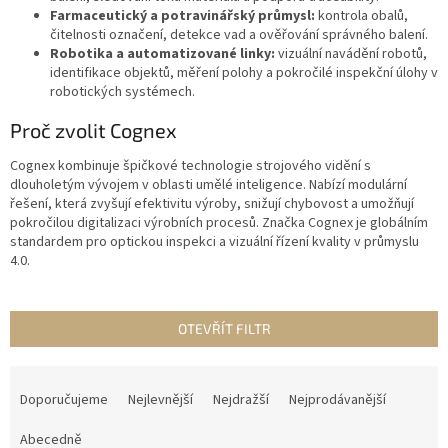
Farmaceutický a potravinářský průmysl:
kontrola obalů,
čitelnosti označení, detekce vad a ověřování správného balení.
Robotika a automatizované linky:
vizuální navádění robotů,
identifikace objektů, měření polohy a pokročilé inspekční úlohy v
robotických systémech.
Proč zvolit Cognex
Cognex kombinuje špičkové technologie strojového vidění s
dlouholetým vývojem v oblasti umělé inteligence. Nabízí modulární
řešení, která zvyšují efektivitu výroby, snižují chybovost a umožňují
pokročilou digitalizaci výrobních procesů. Značka Cognex je globálním
standardem pro optickou inspekci a vizuální řízení kvality v průmyslu
4.0.
OTEVŘÍT FILTR
Ř
a
Doporučujeme
Nejlevnější
Nejdražší
Nejprodávanější
z
e
Abecedně