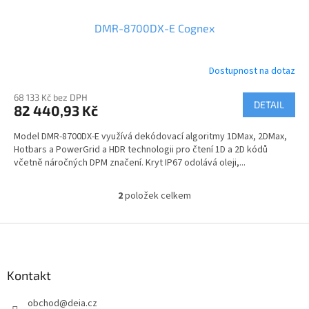
DMR-8700DX-E Cognex
Dostupnost na dotaz
68 133 Kč bez DPH
DETAIL
82 440,93 Kč
Model DMR-8700DX-E využívá dekódovací algoritmy 1DMax, 2DMax,
Hotbars a PowerGrid a HDR technologii pro čtení 1D a 2D kódů
včetně náročných DPM značení. Kryt IP67 odolává oleji,...
2
položek celkem
O
v
l
Z
á
á
d
p
a
a
Kontakt
c
t
í
obchod
@
deia.cz
í
p