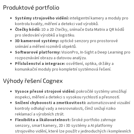
Produktové portfolio
Systémy strojového vidění:
inteligentní kamery a moduly pro
kontrolu kvality, měření a detekci vad výrobků.
Čtečky kódů:
1D a 2D čtečky, snímače Data Matrix a QR kódů
pro sledování výrobků a logistiku.
3D kamerové systémy:
optické senzory pro prostorové
snímání a měření rozměrů objektů.
Softwarové platformy:
VisionPro, In-Sight a Deep Learning pro
rozpoznávání obrazu a datovou analýzu.
Příslušenství a integrace:
osvětlení, optika, držáky a
komunikační moduly pro kompletní systémová řešení.
Výhody řešení Cognex
Vysoce přesné strojové vidění:
pokročilé systémy umožňují
inspekci, měření a detekci s vysokou rychlostí a přesností.
Snížení chybovosti a zmetkovitosti:
automatizované vizuální
kontroly odhalují vady a nesrovnalosti, čímž snižují riziko
reklamací a výrobních ztrát.
Flexibilita a škálovatelnost:
široké portfolio zahrnuje
senzory, smart kamery, 2D i 3D systémy a AI platformy
strojového vidění, které lze použít v jednoduchých i komplexních