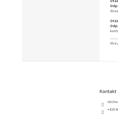
Otáz
Odp
dosah
Otáz
Odp
konta
Více
Z
á
p
a
t
Kontakt
í
obcho
+420 6