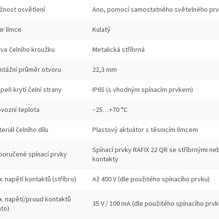
žnost osvětlení
Ano, pomocí samostatného světelného pr
ar límce
Kulatý
va čelního kroužku
Metalická stříbrná
ntážní průměr otvoru
22,3 mm
peň krytí čelní strany
IP65 (s vhodným spínacím prvkem)
vozní teplota
−25…+70 °C
eriál čelního dílu
Plastový aktuátor s těsnicím límcem
Spínací prvky RAFIX 22 QR se stříbrnými ne
poručené spínací prvky
kontakty
. napětí kontaktů (stříbro)
Až 400 V (dle použitého spínacího prvku)
x. napětí/proud kontaktů
35 V / 100 mA (dle použitého spínacího prvk
ato)