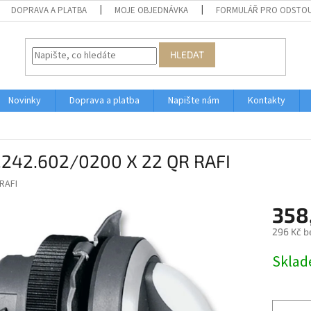
DOPRAVA A PLATBA
MOJE OBJEDNÁVKA
FORMULÁŘ PRO ODSTOU
HLEDAT
Novinky
Doprava a platba
Napište nám
Kontakty
0.242.602/0200 X 22 QR RAFI
RAFI
358
296 Kč b
Měrná
Skla
cena: