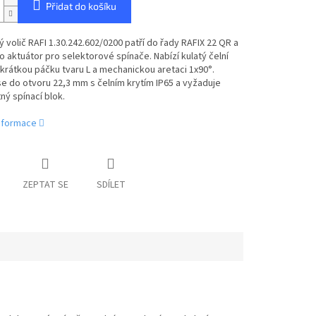
Přidat do košíku
 volič RAFI 1.30.242.602/0200 patří do řady RAFIX 22 QR a
ko aktuátor pro selektorové spínače. Nabízí kulatý čelní
krátkou páčku tvaru L a mechanickou aretaci 1x90°.
e do otvoru 22,3 mm s čelním krytím IP65 a vyžaduje
ý spínací blok.
informace
ZEPTAT SE
SDÍLET