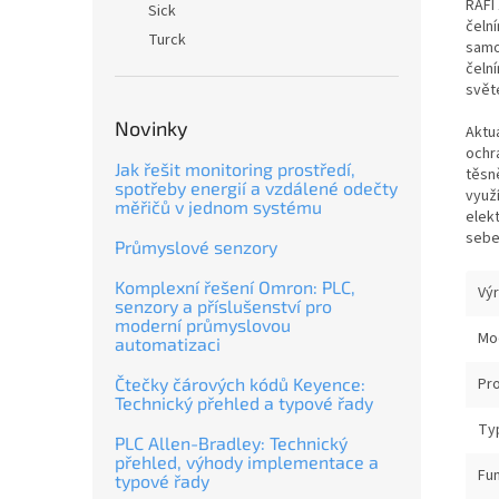
RAFI
Sick
čeln
Turck
samo
čelní
svět
Novinky
Aktu
ochr
Jak řešit monitoring prostředí,
těsn
spotřeby energií a vzdálené odečty
využ
měřičů v jednom systému
elek
sebe
Průmyslové senzory
Komplexní řešení Omron: PLC,
Vý
senzory a příslušenství pro
moderní průmyslovou
Mo
automatizaci
Čtečky čárových kódů Keyence:
Pr
Technický přehled a typové řady
Typ
PLC Allen-Bradley: Technický
přehled, výhody implementace a
Fu
typové řady