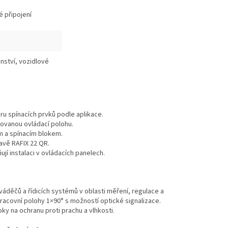
 připojení
enství, vozidlové
u spínacích prvků podle aplikace.
inovanou ovládací polohu.
ím a spínacím blokem.
avě RAFIX 22 QR.
í instalaci v ovládacích panelech.
váděčů a řídicích systémů v oblasti měření, regulace a
racovní polohy 1×90° s možností optické signalizace.
ky na ochranu proti prachu a vlhkosti.