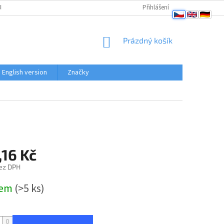
PENÍ OD SMLOUVY
OBCHODNÍ PODMÍNKY
Přihlášení
PODMÍNKY OCHRANY OSO
NÁKUPNÍ
Prázdný košík
KOŠÍK
English version
Značky
,16 Kč
ez DPH
dem
(>5 ks)