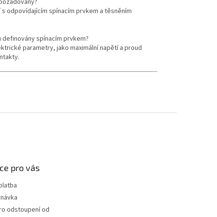
0 požadovány?
tí s odpovídajícím spínacím prvkem a těsněním
ou definovány spínacím prvkem?
ktrické parametry, jako maximální napětí a proud
ntakty.
ce pro vás
platba
dnávka
ro odstoupení od