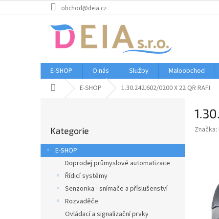
Přejít
obchod@deia.cz
na
obsah
E-SHOP
O nás
Služby
Maloobchod
Domů
E-SHOP
1.30.242.602/0200 X 22 QR RAFI
P
1.3
o
Přeskočit
s
Značka:
Kategorie
kategorie
t
r
E-SHOP
a
Doprodej průmyslové automatizace
n
Řídicí systémy
n
í
Senzorika - snímače a příslušenství
p
Rozvaděče
a
Ovládací a signalizační prvky