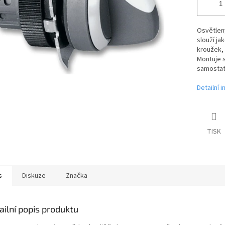
Osvětlený
slouží ja
kroužek, 
Montuje s
samostatn
Detailní 
TISK
s
Diskuze
Značka
ailní popis produktu