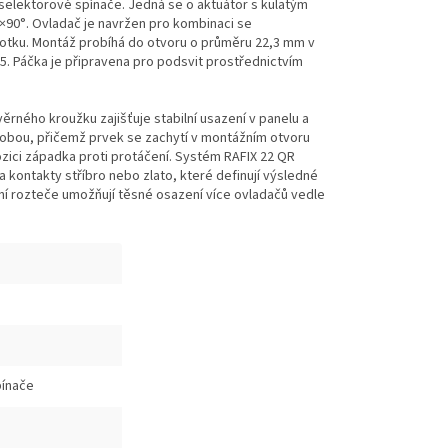
 selektorové spínače. Jedná se o aktuátor s kulatým
×90°. Ovladač je navržen pro kombinaci se
dnotku. Montáž probíhá do otvoru o průměru 22,3 mm v
65. Páčka je připravena pro podsvit prostřednictvím
ěrného kroužku zajišťuje stabilní usazení v panelu a
sobou, přičemž prvek se zachytí v montážním otvoru
ozici západka proti protáčení. Systém RAFIX 22 QR
kontakty stříbro nebo zlato, které definují výsledné
ní rozteče umožňují těsné osazení více ovladačů vedle
pínače