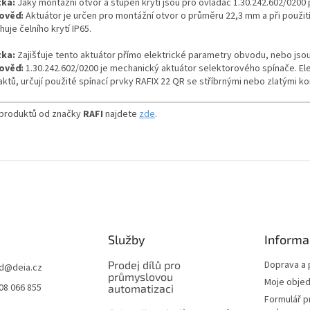
ka:
Jaký montážní otvor a stupeň krytí jsou pro ovladač 1.30.242.602/020
ověď:
Aktuátor je určen pro montážní otvor o průměru 22,3 mm a při použi
uje čelního krytí IP65.
ka:
Zajišťuje tento aktuátor přímo elektrické parametry obvodu, nebo js
ověď:
1.30.242.602/0200 je mechanický aktuátor selektorového spínače. Ele
ktů, určují použité spínací prvky RAFIX 22 QR se stříbrnými nebo zlatými ko
 produktů od značky
RAFI
najdete
zde
.
Služby
Informa
Prodej dílů pro
Doprava a 
d
@
deia.cz
průmyslovou
Moje obje
08 066 855
automatizaci
Formulář p