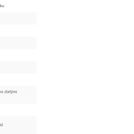
vku
bo zlatými
u)