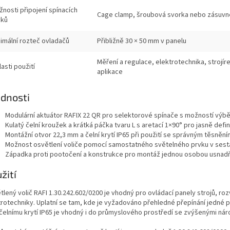
nosti připojení spínacích
Cage clamp, šroubová svorka nebo zásuvné
vků
imální rozteč ovladačů
Přibližně 30 × 50 mm v panelu
Měření a regulace, elektrotechnika, strojír
asti použití
aplikace
dnosti
Modulární aktuátor RAFIX 22 QR pro selektorové spínače s možností výběr
Kulatý čelní kroužek a krátká páčka tvaru L s aretací 1×90° pro jasně def
Montážní otvor 22,3 mm a čelní krytí IP65 při použití se správným těsněn
Možnost osvětlení voliče pomocí samostatného světelného prvku v sest
Západka proti pootočení a konstrukce pro montáž jednou osobou usnadňuj
žití
lený volič RAFI 1.30.242.602/0200 je vhodný pro ovládací panely strojů, roz
trotechniky. Uplatní se tam, kde je vyžadováno přehledné přepínání jedné p
 čelnímu krytí IP65 je vhodný i do průmyslového prostředí se zvýšenými náro