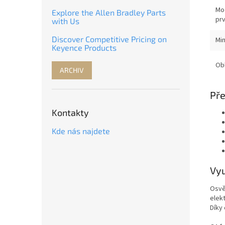
Mož
Explore the Allen Bradley Parts
pr
with Us
Discover Competitive Pricing on
Min
Keyence Products
Obl
ARCHIV
Pře
Kontakty
Kde nás najdete
Vyu
Osvět
elek
Díky