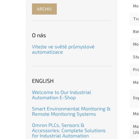
Mo
ARCHIV
Tv
Bar
O nás
Mo
Vítejte ve světě průmyslové
automatizace
Stu
Pro
ENGLISH
Mat
Welcome to Our Industrial
Automation E-Shop
Do
Smart Environmental Monitoring &
Remote Monitoring Systems
Max
Omron PLCs, Sensors &
Ma
Accessories: Complete Solutions
(zl
for Industrial Automation