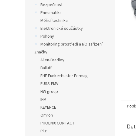
n
Bezpečnost
e
Pneumatika
l
Měřicí technika
Elektronické součástky
Pohony
Monitoring prostředí a I/O zařízení
Značky
Allen-Bradley
Balluff
FHF Funke+Huster Fernsig
FUSS-EMV
HW group
IFM
Popi
KEYENCE
Omron
PHOENIX CONTACT
Det
Pilz