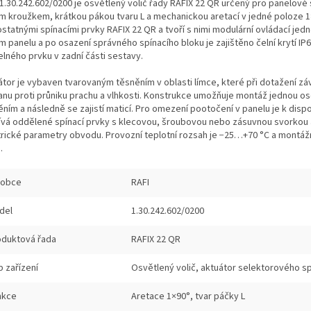
 1.30.242.602/0200 je osvětlený volič řady RAFIX 22 QR určený pro panelové
ím kroužkem, krátkou pákou tvaru L a mechanickou aretací v jedné poloze 1
statnými spínacími prvky RAFIX 22 QR a tvoří s nimi modulární ovládací je
m panelu a po osazení správného spínacího bloku je zajištěno čelní krytí IP
elného prvku v zadní části sestavy.
átor je vybaven tvarovaným těsněním v oblasti límce, které při dotažení záv
anu proti průniku prachu a vlhkosti. Konstrukce umožňuje montáž jednou o
ěním a následně se zajistí maticí. Pro omezení pootočení v panelu je k disp
ívá oddělené spínací prvky s klecovou, šroubovou nebo zásuvnou svorkou a 
trické parametry obvodu. Provozní teplotní rozsah je −25…+70 °C a montáž
.
robce
RAFI
del
1.30.242.602/0200
oduktová řada
RAFIX 22 QR
 zařízení
Osvětlený volič, aktuátor selektorového s
nkce
Aretace 1×90°, tvar páčky L