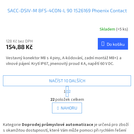
SACC-DSIV-M 8FS-4CON-L 90 1526169 Phoenix Contact
Skladem
(>5 ks)
128 Kč bez DPH
Do košíku
154,88 Kč
Vestavný konektor M8 s 4 piny, A-kódování, zadní montáž M8×1 a
vlnové pájení. Krytí IP67, jmenovitý proud 4 A, napětí 60 V DC.
NAČÍST 10 DALŠÍCH
S
1
2
t
O
r
22
položek celkem
v
á
l
NAHORU
n
á
k
d
o
v
Kategorie
Doprodej průmyslové automatizace
a
je určená pro zboží
á
s okamžitou dostupností, které Vám může pomoci při rychlém řešení
c