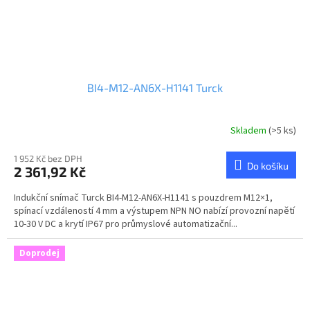
BI4-M12-AN6X-H1141 Turck
Skladem
(>5 ks)
1 952 Kč bez DPH
Do košíku
2 361,92 Kč
Indukční snímač Turck BI4-M12-AN6X-H1141 s pouzdrem M12×1,
spínací vzdáleností 4 mm a výstupem NPN NO nabízí provozní napětí
10-30 V DC a krytí IP67 pro průmyslové automatizační...
Doprodej