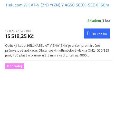
Helucom WK AT-V (ZN) Y(ZN) Y 4G50 SCDX+SCDX 160m
Skladem
(1 ks)
12 825 Kč bez DPH
Do košíku
15 518,25 Kč
Optický kabel HELUKABEL AT-V(ZN)Y(ZN)Y je určen pro náročné
průmyslové aplikace. Obsahuje 4 multimódová vlákna OM2 (G50/125
µm), PVC plášť o průměru 8,5 mm a vydrží tah až 4800...
Doprodej