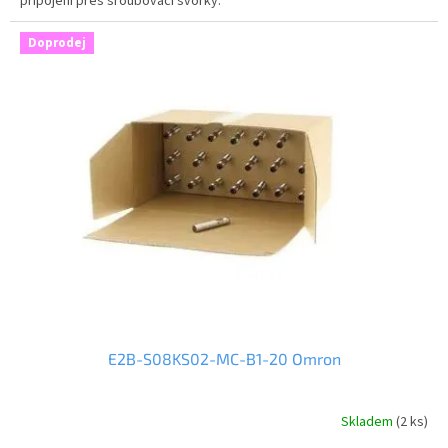
připojení přes šroubovací svorky.
Doprodej
E2B-S08KS02-MC-B1-20 Omron
Skladem
(2 ks)