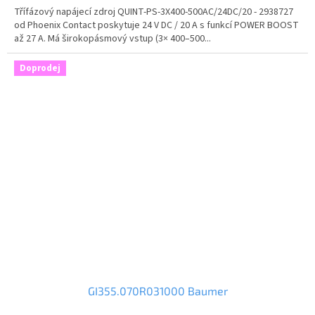
Třífázový napájecí zdroj QUINT-PS-3X400-500AC/24DC/20 - 2938727
od Phoenix Contact poskytuje 24 V DC / 20 A s funkcí POWER BOOST
až 27 A. Má širokopásmový vstup (3× 400–500...
Doprodej
GI355.070R031000 Baumer