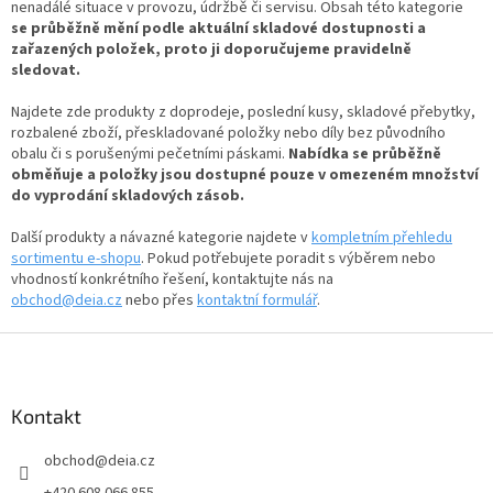
n
nenadálé situace v provozu, údržbě či servisu. Obsah této kategorie
í
í
se průběžně mění podle aktuální skladové dostupnosti a
p
zařazených položek, proto ji doporučujeme pravidelně
r
sledovat.
v
k
Najdete zde produkty z doprodeje, poslední kusy, skladové přebytky,
y
rozbalené zboží, přeskladované položky nebo díly bez původního
v
obalu či s porušenými pečetními páskami.
ý
Nabídka se průběžně
obměňuje a položky jsou dostupné pouze v omezeném množství
p
do vyprodání skladových zásob.
i
s
Další produkty a návazné kategorie najdete v
u
kompletním přehledu
sortimentu e-shopu
. Pokud potřebujete poradit s výběrem nebo
vhodností konkrétního řešení, kontaktujte nás na
obchod@deia.cz
nebo přes
kontaktní formulář
.
Z
á
p
a
Kontakt
t
obchod
@
deia.cz
í