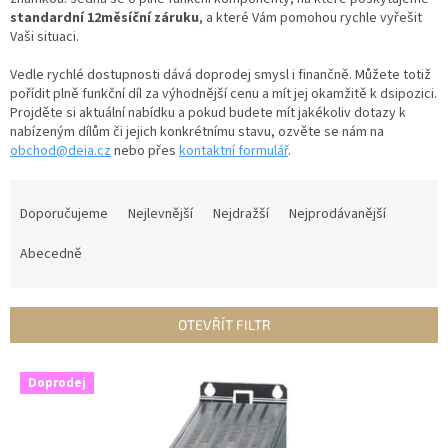
standardní 12měsíční záruku
, a které Vám pomohou rychle vyřešit
Vaši situaci.
Vedle rychlé dostupnosti dává doprodej smysl i finančně. Můžete totiž
pořídit plně funkční díl za výhodnější cenu a mít jej okamžitě k dsipozici.
Projděte si aktuální nabídku a pokud budete mít jakékoliv dotazy k
nabízeným dílům či jejich konkrétnímu stavu, ozvěte se nám na
obchod@deia.cz
nebo přes
kontaktní formulář
.
Ř
a
Doporučujeme
Nejlevnější
Nejdražší
Nejprodávanější
z
e
Abecedně
n
í
p
OTEVŘÍT FILTR
r
o
V
Doprodej
d
ý
u
p
k
i