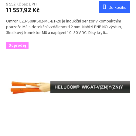
9 552 Kč bez DPH
Do košíku
11 557,92 Kč
Omron E2B-S08KS02-MC-B1-20 je indukční senzor v kompaktním
pouzdře M8 s detekční vzdáleností 2 mm. Nabízí PNP NO výstup,
3kolíkový konektor M8 a napájení 10–30 V DC. Díky krytí...
Doprodej