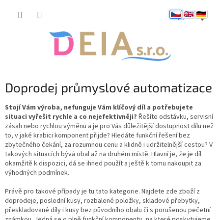
Přejít
NÁKUP
na
obsah
KOŠÍK
Doprodej průmyslové automatizace
Stojí Vám výroba, nefunguje Vám klíčový díl a potřebujete
situaci vyřešit rychle a co nejefektivněji?
Řešíte odstávku, servisní
zásah nebo rychlou výměnu a je pro Vás důležitější dostupnost dílu než
to, v jaké krabici komponent přijde? Hledáte funkční řešení bez
zbytečného čekání, za rozumnou cenu a klidně i udržitelnější cestou? V
takových situacích bývá obal až na druhém místě. Hlavní je, že je díl
okamžitě k dispozici, dá se ihned použít a ještě k tomu nakoupit za
výhodných podmínek.
Právě pro takové případy je tu tato kategorie. Najdete zde zboží z
doprodeje, poslední kusy, rozbalené položky, skladové přebytky,
přeskladované díly i kusy bez původního obalu či s porušenou pečetní
známkou. Jedná se o plně funkční komponenty, na které poskytujeme