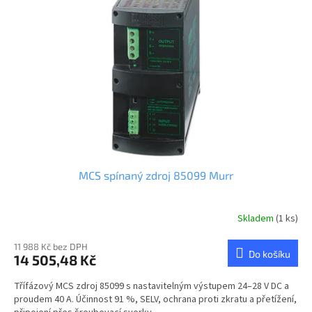
t
s
ů
p
r
o
d
u
k
t
ů
MCS spínaný zdroj 85099 Murr
Skladem
(1 ks)
11 988 Kč bez DPH
Do košíku
14 505,48 Kč
Třífázový MCS zdroj 85099 s nastavitelným výstupem 24–28 V DC a
proudem 40 A. Účinnost 91 %, SELV, ochrana proti zkratu a přetížení,