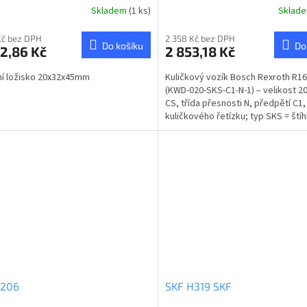
Skladem
(1 ks)
Sklad
Kč bez DPH
2 358 Kč bez DPH
Do košíku
Do
2,86 Kč
2 853,18 Kč
ní ložisko 20x32x45mm
Kuličkový vozík Bosch Rexroth R1
(KWD-020-SKS-C1-N-1) – velikost 20
CS, třída přesnosti N, předpětí C1
kuličkového řetízku; typ SKS = štíh
krátký,...
6206
SKF H319 SKF