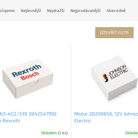
učujeme
Nejlevnější
Nejdražší
Nejprodávanější
Abecedně
OTEVŘÍT FILTR
K63-4C2/339 3842547992
Motor 28208656, 12V Johns
h Rexroth
Electric
Skladem
(1 ks)
Sklad