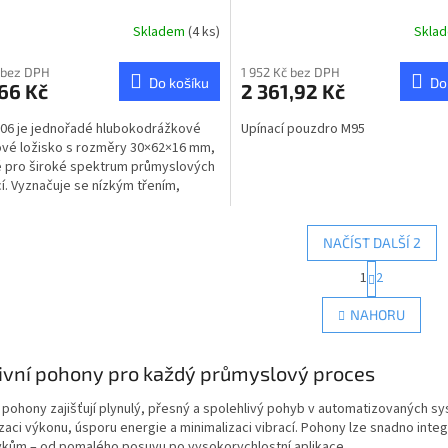
Skladem
(4 ks)
Skla
 bez DPH
1 952 Kč bez DPH
Do košíku
Do
66 Kč
2 361,92 Kč
06 je jednořadé hlubokodrážkové
Upínací pouzdro M95
ové ložisko s rozměry 30×62×16 mm,
 pro široké spektrum průmyslových
cí. Vyznačuje se nízkým třením,
u účinností a...
NAČÍST DALŠÍ 2
S
1
2
O
t
r
v
NAHORU
á
l
n
á
k
d
ivní pohony pro každý průmyslový proces
o
a
v
c
á
pohony zajišťují plynulý, přesný a spolehlivý pohyb v automatizovaných sys
í
n
zaci výkonu, úsporu energie a minimalizaci vibrací. Pohony lze snadno inte
p
í
kům – od pomalého posuvu po vysokorychlostní aplikace.