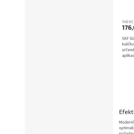
146 Kč
176,
SKF 62
kuličk
určené
aplika
vysoko
Efekt
Moderní 
optimali
požadav