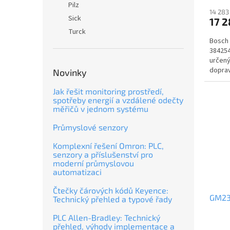
Pilz
14 283
Sick
17 2
Turck
Bosch 
384254
určený
doprav
Novinky
aplika
Jak řešit monitoring prostředí,
spotřeby energií a vzdálené odečty
měřičů v jednom systému
Průmyslové senzory
Komplexní řešení Omron: PLC,
senzory a příslušenství pro
moderní průmyslovou
automatizaci
Čtečky čárových kódů Keyence:
GM23
Technický přehled a typové řady
PLC Allen-Bradley: Technický
přehled, výhody implementace a