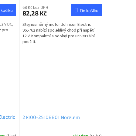
68 Kč bez DPH
 košíku
Do košíku
82,28 Kč
12 V DC,
Stejnosměrný motor Johnson Electric
ý pro
965762 nabízí spolehlivý chod při napětí
12 V. Kompaktní a odolný pro univerzální
použití.
lectric
21400-25108801 Norelem
dem
(1 ks)