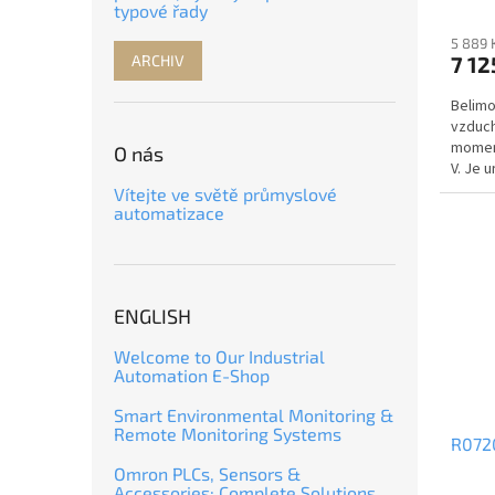
typové řady
5 889 
ARCHIV
7 12
Belimo
vzduch
momen
O nás
V. Je 
klapek 
Vítejte ve světě průmyslové
automatizace
ENGLISH
Welcome to Our Industrial
Automation E-Shop
Smart Environmental Monitoring &
Remote Monitoring Systems
R072
Omron PLCs, Sensors &
Accessories: Complete Solutions