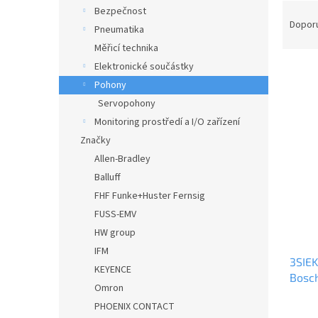
n
Ř
Bezpečnost
e
a
Dopor
Pneumatika
l
z
Měřicí technika
e
Elektronické součástky
n
í
Pohony
p
Servopohony
V
r
Monitoring prostředí a I/O zařízení
ý
o
p
Značky
d
i
Allen-Bradley
u
s
Balluff
k
p
t
FHF Funke+Huster Fernsig
r
ů
FUSS-EMV
o
d
HW group
u
IFM
3SIE
k
KEYENCE
Bosc
t
Omron
ů
PHOENIX CONTACT