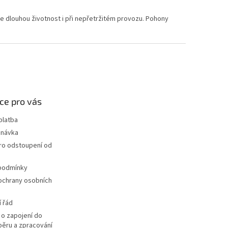
uje dlouhou životnost i při nepřetržitém provozu. Pohony
ce pro vás
platba
dnávka
ro odstoupení od
podmínky
ochrany osobních
 řád
o zapojení do
ěru a zpracování