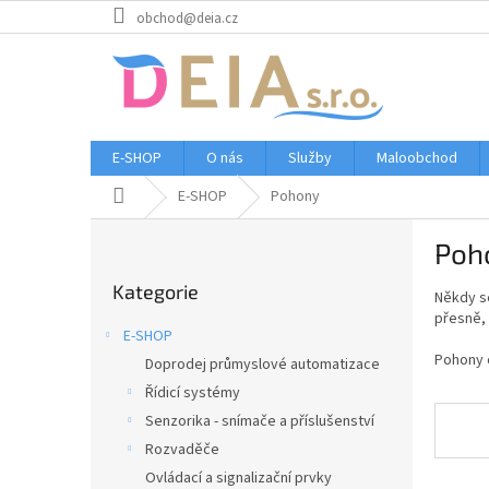
Přejít
obchod@deia.cz
na
obsah
E-SHOP
O nás
Služby
Maloobchod
Domů
E-SHOP
Pohony
P
Poh
o
Přeskočit
s
Kategorie
kategorie
Někdy se
t
přesně, 
r
E-SHOP
a
Pohony o
Doprodej průmyslové automatizace
n
Řídicí systémy
n
í
Senzorika - snímače a příslušenství
p
Rozvaděče
a
Ovládací a signalizační prvky