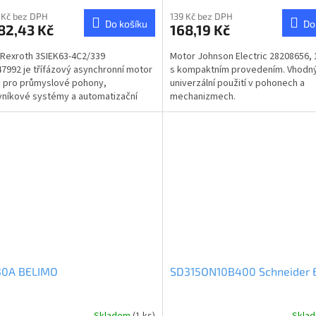
 Kč bez DPH
139 Kč bez DPH
Do košíku
Do
82,43 Kč
168,19 Kč
Rexroth 3SIEK63-4C2/339
Motor Johnson Electric 28208656, 
7992 je třífázový asynchronní motor
s kompaktním provedením. Vhodn
 pro průmyslové pohony,
univerzální použití v pohonech a
níkové systémy a automatizační
mechanizmech.
ce. Motor nabízí výkon 0,25 kW...
0A BELIMO
SD315ON10B400 Schneider E
Skladem
(1 ks)
Skla