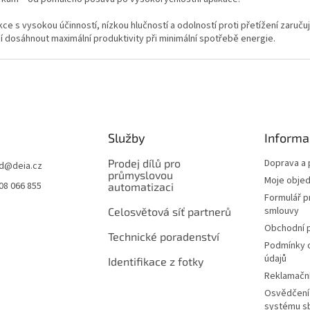
r
v
ce s vysokou účinností, nízkou hlučností a odolností proti přetížení zaruč
k
 dosáhnout maximální produktivity při minimální spotřebě energie.
y
v
ý
p
i
s
u
Služby
Informa
Prodej dílů pro
Doprava a 
d
@
deia.cz
průmyslovou
Moje obje
08 066 855
automatizaci
Formulář p
smlouvy
Celosvětová síť partnerů
Obchodní 
Technické poradenství
Podmínky 
údajů
Identifikace z fotky
Reklamační
Osvědčení 
systému sb