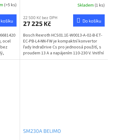
em
(>5 ks)
Skladem
(1 ks)
22 500 Kč bez DPH
 košíku
Do košíku
27 225 Kč
66681420
Bosch Rexroth HCS01.1E-W0013-A-02-B-ET-
, ocel
EC-PB-L4-NN-FW je kompaktní konvertor
, bez
řady IndraDrive Cs pro jednoosá použití, s
lý,
proudem 13 A a napájením 110-230 V. Vnitřní
vzduchové...
SM230A BELIMO