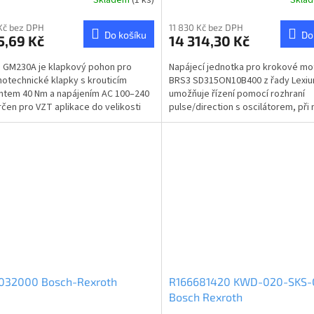
Kč bez DPH
11 830 Kč bez DPH
Do košíku
Do
5,69 Kč
14 314,30 Kč
 GM230A je klapkový pohon pro
Napájecí jednotka pro krokové mo
otechnické klapky s krouticím
BRS3 SD315ON10B400 z řady Lexi
tem 40 Nm a napájením AC 100–240
umožňuje řízení pomocí rozhraní
určen pro VZT aplikace do velikosti
pulse/direction s oscilátorem, při 
cca 8 m² a...
24–48 V DC a výstupním...
032000 Bosch-Rexroth
R166681420 KWD-020-SKS-C
Bosch Rexroth