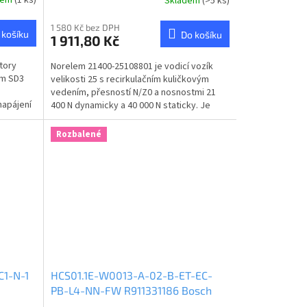
Skladem
(>5 ks)
1 580 Kč bez DPH
 košíku
Do košíku
1 911,80 Kč
tory
Norelem 21400-25108801 je vodicí vozík
um SD3
velikosti 25 s recirkulačním kuličkovým
vedením, přesností N/Z0 a nosnostmi 21
napájení
400 N dynamicky a 40 000 N staticky. Je
vhodný pro přesné...
Rozbalené
1-N-1
HCS01.1E-W0013-A-02-B-ET-EC-
PB-L4-NN-FW R911331186 Bosch
Rexroth - ROZBALENÉ