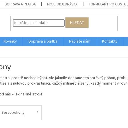
DOPRAVA A PLATBA
MOJE OBJEDNÁVKA
FORMULÁŘ PRO ODSTOU
HLEDAT
Novinky
Doprava a platba
Napište nám
Kontakty
ony
 stroj prostě nechce hýbat. Ale jakmile dostane ten správný pohon, probud
tiše a s nulovou prokrastinací. Každý milimetr řízený, každý moment v rov
d nás – lék na líné stroje!
Servopohony