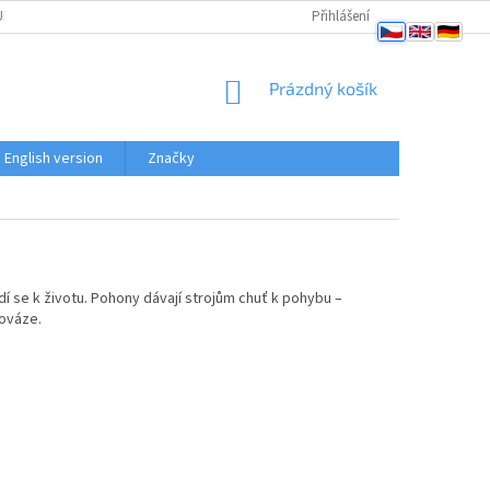
PENÍ OD SMLOUVY
OBCHODNÍ PODMÍNKY
Přihlášení
PODMÍNKY OCHRANY OSO
NÁKUPNÍ
Prázdný košík
KOŠÍK
English version
Značky
í se k životu. Pohony dávají strojům chuť k pohybu –
nováze.