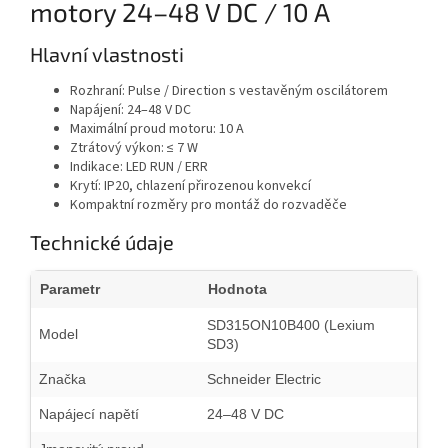
motory 24–48 V DC / 10 A
Hlavní vlastnosti
Rozhraní: Pulse / Direction s vestavěným oscilátorem
Napájení: 24–48 V DC
Maximální proud motoru: 10 A
Ztrátový výkon: ≤ 7 W
Indikace: LED RUN / ERR
Krytí: IP20, chlazení přirozenou konvekcí
Kompaktní rozměry pro montáž do rozvaděče
Technické údaje
Parametr
Hodnota
SD315ON10B400 (Lexium
Model
SD3)
Značka
Schneider Electric
Napájecí napětí
24–48 V DC