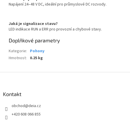
Napájení 24–48 V DC, ideální pro průmyslové DC rozvody.
Jaká je signalizace stavu?
LED indikace RUN a ERR pro provozní a chybové stavy.
Doplňkové parametry
Kategorie
:
Pohony
Hmotnost
:
0.25 kg
Z
á
p
a
Kontakt
t
obchod
@
deia.cz
í
+420 608 066 855