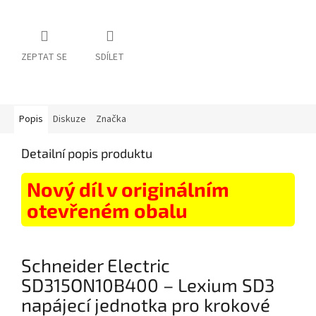
ZEPTAT SE
SDÍLET
Popis
Diskuze
Značka
Detailní popis produktu
Nový díl v originálním
otevřeném obalu
Schneider Electric
SD315ON10B400 – Lexium SD3
napájecí jednotka pro krokové