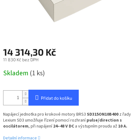
14 314,30 Kč
11 830 Kč bez DPH
Měrná
Skladem
(1 ks)
cena:
Přidat do košíku
Napájecí jednotka pro krokové motory BRS3
SD315ON10B400
z řady
Lexium SD3 umožňuje řízení pomocí rozhraní
pulse/direction s
oscilátorem
, při napájení
24–48 V DC
a výstupním proudu až
10 A.
Detailní informace