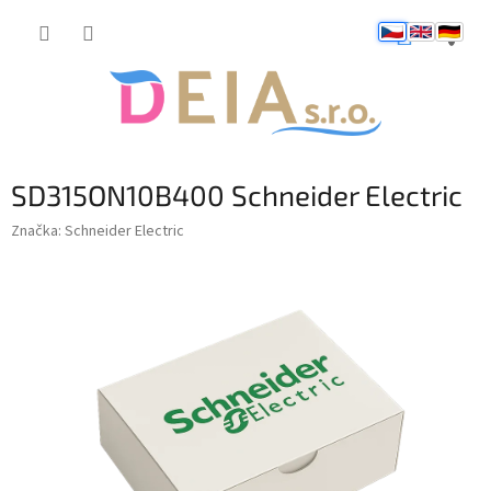
Přejít
NÁKUP
na
obsah
KOŠÍK
SD315ON10B400 Schneider Electric
Značka:
Schneider Electric