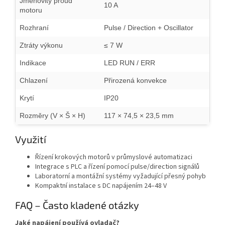
Jmenovitý proud
10 A
motoru
Rozhraní
Pulse / Direction + Oscillator
Ztráty výkonu
≤ 7 W
Indikace
LED RUN / ERR
Chlazení
Přirozená konvekce
Krytí
IP20
Rozměry (V × Š × H)
117 × 74,5 × 23,5 mm
Využití
Řízení krokových motorů v průmyslové automatizaci
Integrace s PLC a řízení pomocí pulse/direction signálů
Laboratorní a montážní systémy vyžadující přesný pohyb
Kompaktní instalace s DC napájením 24–48 V
FAQ – Často kladené otázky
Jaké napájení používá ovladač?