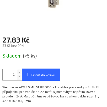
27,83 Kč
23 Kč bez DPH
Měrná
Skladem
(>5 ks)
cena:
Přidat do košíku
Weidmüller APG 2.5 MI 1513880000 je konektor pro svorky s PUSH IN
připojením, pro vodiče do 2,5 mm², s jmenovitým napětím 800 V a
proudem 24 A. Má 1 pól, tmavě béžovou barvu a kompaktní rozměry
42,5 × 16,5 × 5,1 mm.