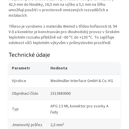
42,5 mm do hloubky, 16,5 mm na výšku a 5,1 mm na šířku
umožňují použití i v prostorově omezených rozvaděčích a
instalacích.
Těleso je vyrobeno z materiálu Wemid s třídou hořlavosti UL 94
V-0 a konektor je konstruován pro dlouhodobý provoz v širokém
teplotním rozsahu přibližně od −60 °C do +130 °C. To zajišťuje
odolnost vůči teplotním výkyvům v průmyslovém prostředí.
Technické údaje
Parametr
Hodnota
Výrobce
Weidmüller Interface GmbH & Co. KG
Objednací číslo
1513880000
APG 2.5 MI, konektor pro svorky A
Typ
řady
Jmenovitý průřez
2,5 mm²