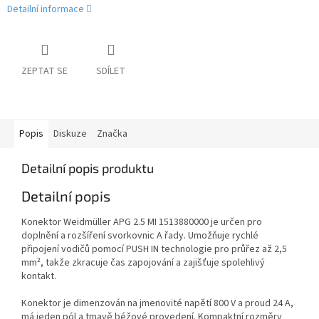
Detailní informace
ZEPTAT SE
SDÍLET
Popis
Diskuze
Značka
Detailní popis produktu
Detailní popis
Konektor Weidmüller APG 2.5 MI 1513880000 je určen pro
doplnění a rozšíření svorkovnic A řady. Umožňuje rychlé
připojení vodičů pomocí PUSH IN technologie pro průřez až 2,5
mm², takže zkracuje čas zapojování a zajišťuje spolehlivý
kontakt.
Konektor je dimenzován na jmenovité napětí 800 V a proud 24 A,
má jeden pól a tmavě béžové provedení. Kompaktní rozměry