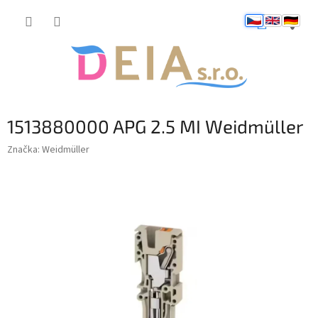
Přejít
NÁKUP
na
obsah
KOŠÍK
1513880000 APG 2.5 MI Weidmüller
Značka:
Weidmüller