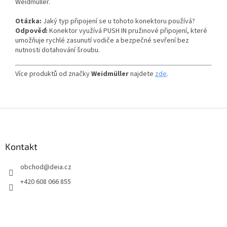
Weidmüller.
Otázka:
Jaký typ připojení se u tohoto konektoru používá?
Odpověď:
Konektor využívá PUSH IN pružinové připojení, které
umožňuje rychlé zasunutí vodiče a bezpečné sevření bez
nutnosti dotahování šroubu.
Více produktů od značky
Weidmüller
najdete
zde
.
Z
á
p
a
Kontakt
t
obchod
@
deia.cz
í
+420 608 066 855