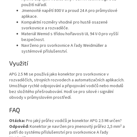
použití nářadí.
Jmenovité napětí 800 V a proud 24 A pro průmyslové
aplikace.
Kompaktní rozměry vhodné pro hustě osazené
svorkovnice a rozvaděče.
Materiál Wemid s třídou hořlavosti UL 94 V-0 pro vyšší
bezpečnost.
Navrženo pro svorkovnice A řady Weidmüller a
systémové příslušenství.
Využití
APG 2.5 MI se používá jako konektor pro svorkovnice v
rozvaděčích, strojních rozvodech a automatizačních aplikacích.
Umožňuje rychlé odpojování a připojování vodičů nebo modulů
bez složitého přešroubování. Hodí se pro silové i signální
obvody v průmyslovém prostředí.
FAQ
Otázka:
Pro jaký průřez vodičů je konektor APG 2.5 MI určen?
Odpověď:
Konektor je navržen pro jmenovitý průřez 2,5 mm² a
patří do systému příslušenství pro svorkovnice A řady