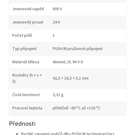
Jmenovité napětí
800 V
Jmenovitý proud
24 A
Počet pólů
1
Typ připojení
PUSH IN pružinové připojení
Materiál tělesa
Wemid, UL 94 V-0
Rozměry (h × v ×
42,5 × 16,5 × 5,1 mm
š)
Čistá hmotnost
3,31 g
Pracovní teplota
přibližně −60 °C až +130 °C
Přednosti
Rychlé zapojení vodičů díky PUSH IN technologii bez