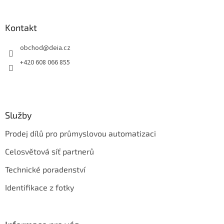
á
p
a
Kontakt
t
obchod
@
deia.cz
í
+420 608 066 855
Služby
Prodej dílů pro průmyslovou automatizaci
Celosvětová síť partnerů
Technické poradenství
Identifikace z fotky