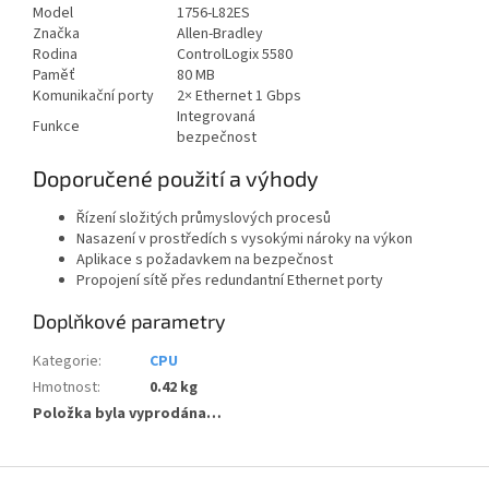
Model
1756-L82ES
Značka
Allen-Bradley
Rodina
ControlLogix 5580
Paměť
80 MB
Komunikační porty
2× Ethernet 1 Gbps
Integrovaná
Funkce
bezpečnost
Doporučené použití a výhody
Řízení složitých průmyslových procesů
Nasazení v prostředích s vysokými nároky na výkon
Aplikace s požadavkem na bezpečnost
Propojení sítě přes redundantní Ethernet porty
Doplňkové parametry
Kategorie
:
CPU
Hmotnost
:
0.42 kg
Položka byla vyprodána…
Z