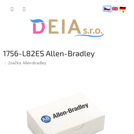
Přejít
NÁKUP
na
obsah
KOŠÍK
1756-L82ES Allen-Bradley
Značka:
Allen-Bradley