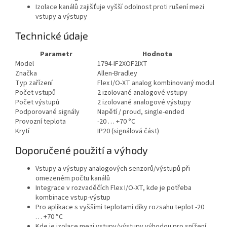
Izolace kanálů zajišťuje vyšší odolnost proti rušení mezi
vstupy a výstupy
Technické údaje
Parametr
Hodnota
Model
1794-IF2XOF2IXT
Značka
Allen-Bradley
Typ zařízení
Flex I/O-XT analog kombinovaný modul
Počet vstupů
2 izolované analogové vstupy
Počet výstupů
2 izolované analogové výstupy
Podporované signály
Napětí / proud, single-ended
Provozní teplota
-20 … +70 °C
Krytí
IP20 (signálová část)
Doporučené použití a výhody
Vstupy a výstupy analogových senzorů/výstupů při
omezeném počtu kanálů
Integrace v rozvaděčích Flex I/O-XT, kde je potřeba
kombinace vstup-výstup
Pro aplikace s vyššími teplotami díky rozsahu teplot -20
… +70 °C
Kde je izolace mezi vstupy/výstupy výhodou pro snížení