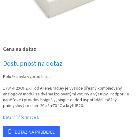
Cena na dotaz
Dostupnost na dotaz
Položka byla vyprodána…
1794-IF2XOF2IXT od Allen-Bradley je vysoce přesný kombinovaný
analogový modul se dvěma izolovanými vstupy a výstupy. Podporuje
napěťové i proudové signály, single-ended uspořádání, běžný
průmyslový rozsah -20 až +70 °C a krytí IP20.
Detailní informace
DOTAZ NA PRODEJCE