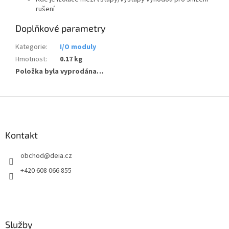
rušení
Doplňkové parametry
Kategorie
:
I/O moduly
Hmotnost
:
0.17 kg
Položka byla vyprodána…
Z
á
p
a
Kontakt
t
obchod
@
deia.cz
í
+420 608 066 855
Služby