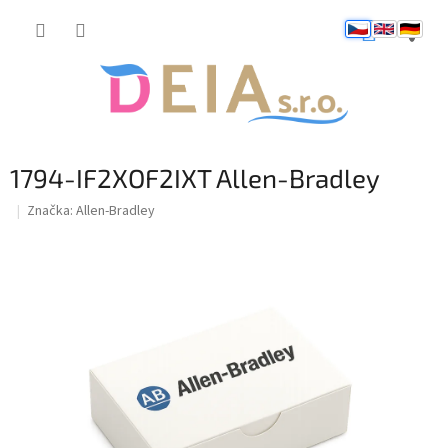
Přejít
NÁKUP
na
obsah
KOŠÍK
1794-IF2XOF2IXT Allen-Bradley
Značka:
Allen-Bradley