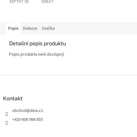
ZEPTAT SE
SDÍLET
Popis
Diskuze
Značka
Detailní popis produktu
Popis produktu není dostupný
Z
á
p
a
Kontakt
t
obchod
@
deia.cz
í
+420 608 066 855