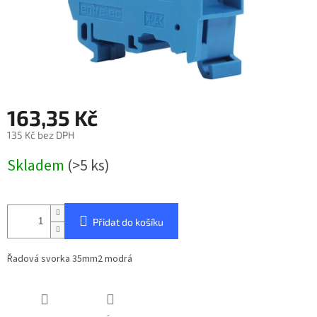
163,35 Kč
135 Kč bez DPH
Měrná
Skladem
(>5 ks)
cena:
Přidat do košíku
Řadová svorka 35mm2 modrá