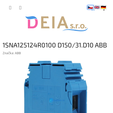
Přejít
NÁKUP
na
obsah
KOŠÍK
1SNA125124R0100 D150/31.D10 ABB
Značka:
ABB