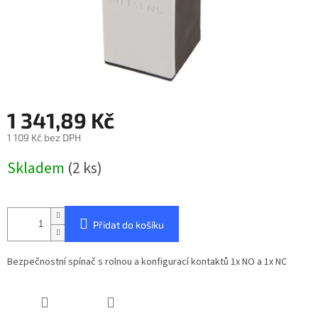
1 341,89 Kč
1 109 Kč bez DPH
Měrná
Skladem
(2 ks)
cena:
Přidat do košíku
Bezpečnostní spínač s rolnou a konfigurací kontaktů 1x NO a 1x NC