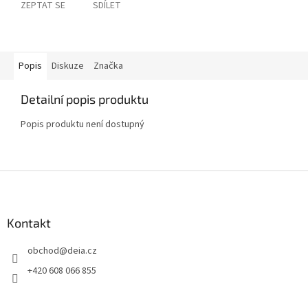
ZEPTAT SE
SDÍLET
Popis
Diskuze
Značka
Detailní popis produktu
Popis produktu není dostupný
Z
á
p
a
Kontakt
t
obchod
@
deia.cz
í
+420 608 066 855