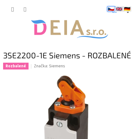
Přejít
NÁKUP
na
obsah
KOŠÍK
3SE2200-1E Siemens - ROZBALENÉ
Značka:
Siemens
Rozbalené