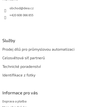
t
obchod
@
deia.cz
í
+420 608 066 855
Služby
Prodej dílů pro průmyslovou automatizaci
Celosvětová síť partnerů
Technické poradenství
Identifikace z fotky
Informace pro vás
Doprava a platba