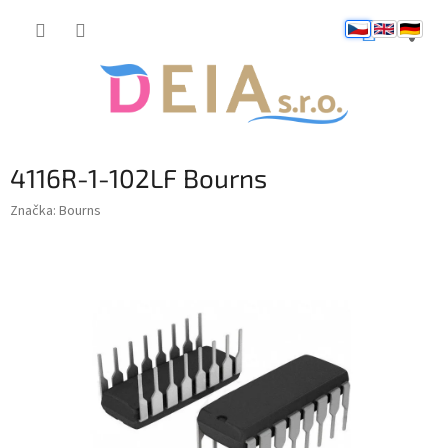
Přejít
NÁKUP
na
obsah
KOŠÍK
4116R-1-102LF Bourns
Značka:
Bourns