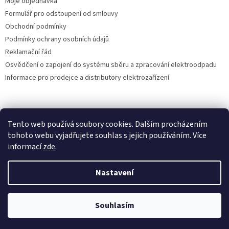
Moje objednávka
Formulář pro odstoupení od smlouvy
Obchodní podmínky
Podmínky ochrany osobních údajů
Reklamační řád
Osvědčení o zapojení do systému sběru a zpracování elektroodpadu
Informace pro prodejce a distributory elektrozařízení
Vytvořil Shoptet
Tento web používá soubory cookies. Dalším procházením
tohoto webu vyjadřujete souhlas s jejich používáním. Více
informací
zde
.
Copyright 2026
DEIA s.r.o.
. Všechna práva vyhrazena.
Nastavení
Souhlasím