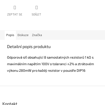
ZEPTAT SE
SDÍLET
Popis
Diskuze
Značka
Detailní popis produktu
Odporová síť obsahující 8 samostatných rezistorů 1 kΩ s
maximálním napětím 100V o toleranci ±2% a ztrátovém
výkonu 280mW pro každý rezistor v pouzdře DIP16
Z
á
p
a
Kontakt