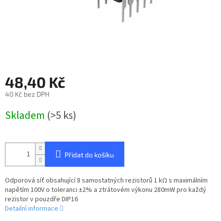
48,40 Kč
40 Kč bez DPH
Měrná
Skladem
(>5 ks)
cena:
Přidat do košíku
Odporová síť obsahující 8 samostatných rezistorů 1 kΩ s maximálním
napětím 100V o toleranci ±2% a ztrátovém výkonu 280mW pro každý
rezistor v pouzdře DIP16
Detailní informace