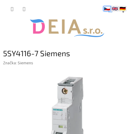
Přejít
NÁKUP
na
obsah
KOŠÍK
5SY4116-7 Siemens
Značka:
Siemens