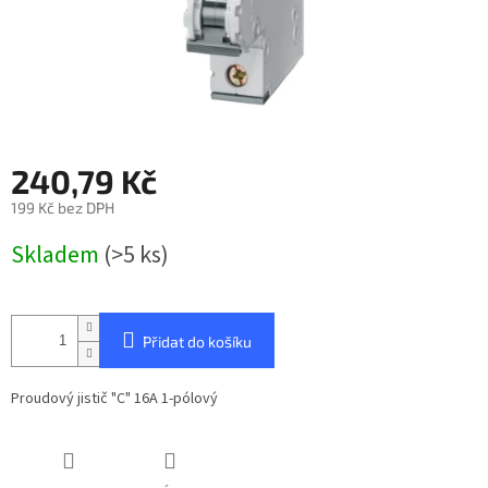
240,79 Kč
199 Kč bez DPH
Měrná
Skladem
(>5 ks)
cena:
Přidat do košíku
Proudový jistič "C" 16A 1-pólový