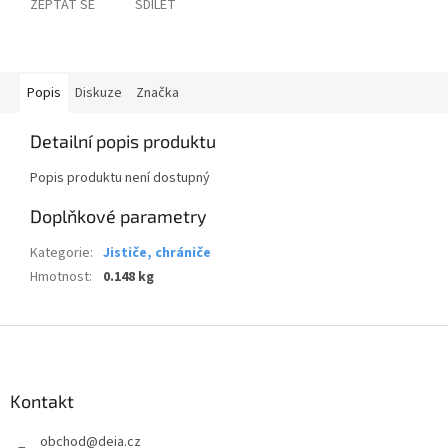
ZEPTAT SE
SDÍLET
Popis
Diskuze
Značka
Detailní popis produktu
Popis produktu není dostupný
Doplňkové parametry
Kategorie
:
Jističe, chrániče
Hmotnost
:
0.148 kg
Z
á
p
a
Kontakt
t
obchod
@
deia.cz
í