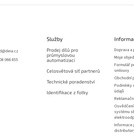
Služby
Informa
Prodej dílů pro
Doprava a 
d
@
deia.cz
průmyslovou
Moje obje
08 066 855
automatizaci
Formulář p
smlouvy
Celosvětová síť partnerů
Obchodní 
Technické poradenství
Podmínky 
údajů
Identifikace z fotky
Reklamační
Osvědčení 
systému sb
elektrood
Informace 
distributor