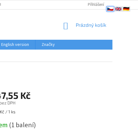
PENÍ OD SMLOUVY
OBCHODNÍ PODMÍNKY
Přihlášení
PODMÍNKY OCHRANY OSO
NÁKUPNÍ
Prázdný košík
KOŠÍK
English version
Značky
7,55 Kč
 bez DPH
Kč / 1 ks
dem
(1 balení)