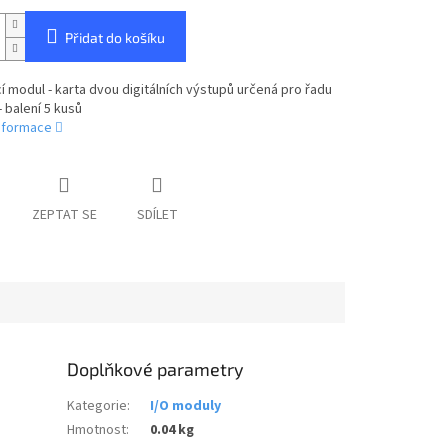
Přidat do košíku
cí modul - karta dvou digitálních výstupů určená pro řadu
- balení 5 kusů
informace
ZEPTAT SE
SDÍLET
Doplňkové parametry
Kategorie
:
I/O moduly
Hmotnost
:
0.04 kg