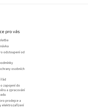
ce pro vás
platba
dnávka
ro odstoupení od
podmínky
ochrany osobních
 řád
o zapojení do
ěru a zpracování
padu
pro prodejce a
y elektrozařízení