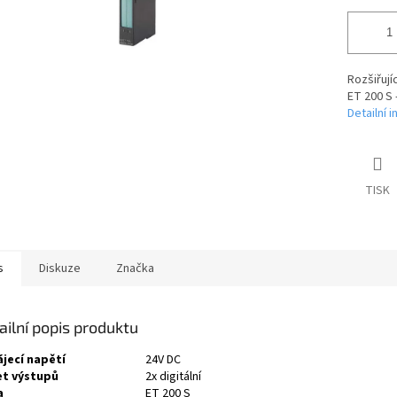
Rozšiřují
ET 200 S 
Detailní 
TISK
s
Diskuze
Značka
ailní popis produktu
jecí napětí
24V DC
t výstupů
2x digitální
a
ET 200 S