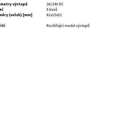
metry výstupů
2A/24V DC
ní
5 kusů
ěry (vxšxh) [mm]
81x15x52
ití
Rozšiřující modul výstupů