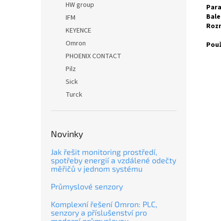
HW group
Para
Bale
IFM
Rozm
KEYENCE
Omron
Použ
PHOENIX CONTACT
Pilz
Sick
Turck
Novinky
Jak řešit monitoring prostředí,
spotřeby energií a vzdálené odečty
měřičů v jednom systému
Průmyslové senzory
Komplexní řešení Omron: PLC,
senzory a příslušenství pro
moderní průmyslovou