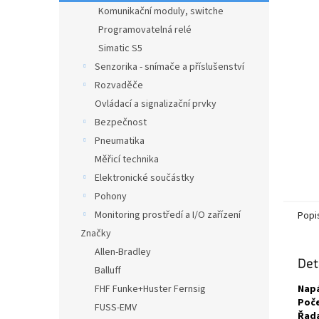
n
Komunikační moduly, switche
e
Programovatelná relé
l
Simatic S5
Senzorika - snímače a příslušenství
Rozvaděče
Ovládací a signalizační prvky
Bezpečnost
Pneumatika
Měřicí technika
Elektronické součástky
Pohony
Monitoring prostředí a I/O zařízení
Popi
Značky
Allen-Bradley
Det
Balluff
FHF Funke+Huster Fernsig
Napá
Poče
FUSS-EMV
Řad