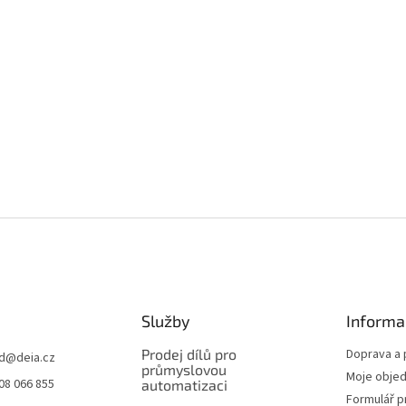
Služby
Informa
Prodej dílů pro
Doprava a 
d
@
deia.cz
průmyslovou
Moje obje
08 066 855
automatizaci
Formulář p