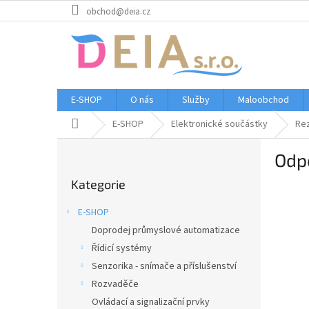
Přejít
obchod@deia.cz
na
obsah
E-SHOP
O nás
Služby
Maloobchod
Domů
E-SHOP
Elektronické součástky
Rez
P
Odp
o
Přeskočit
s
Kategorie
kategorie
t
r
E-SHOP
a
Doprodej průmyslové automatizace
n
Řídicí systémy
n
í
Senzorika - snímače a příslušenství
p
Rozvaděče
a
Ovládací a signalizační prvky