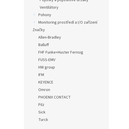
Pojistky a pojistkové držáky
Ventilátory
Pohony
Monitoring prostředí a I/O zařízení
Značky
Allen-Bradley
Balluff
FHF Funke+Huster Fernsig
FUSS-EMV
HW group
IFM
KEYENCE
Omron
PHOENIX CONTACT
Pilz
Sick
Turck