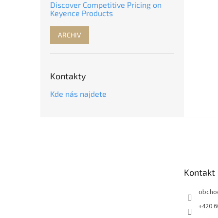
Discover Competitive Pricing on
Keyence Products
ARCHIV
Kontakty
Kde nás najdete
Z
á
p
a
t
Kontakt
í
obcho
+420 6