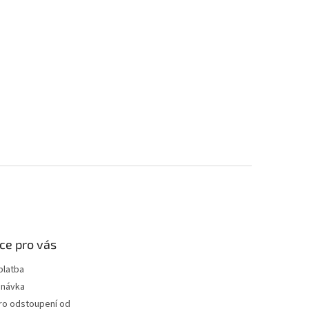
ce pro vás
platba
dnávka
ro odstoupení od