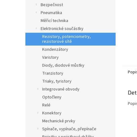
n
Bezpečnost
e
Pneumatika
l
Měřicí technika
Elektronické součástky
Rezistory, potenciometry,
rezistorové sítě
Kondenzátory
Varistory
Diody, diodové můstky
Popi
Tranzistory
Triaky, tyristory
Integrované obvody
Det
Optočleny
Popi
Relé
Konektory
Mechanické prvky
Spínače, vypínače, přepínače