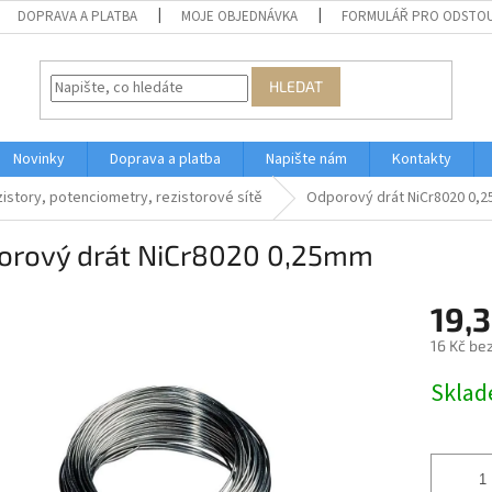
DOPRAVA A PLATBA
MOJE OBJEDNÁVKA
FORMULÁŘ PRO ODSTOU
HLEDAT
Novinky
Doprava a platba
Napište nám
Kontakty
istory, potenciometry, rezistorové sítě
Odporový drát NiCr8020 0,
orový drát NiCr8020 0,25mm
19,3
16 Kč be
Měrná
Skla
cena: