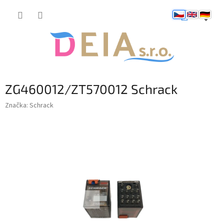
Přejít
NÁKUP
na
obsah
KOŠÍK
ZG460012/ZT570012 Schrack
Značka:
Schrack