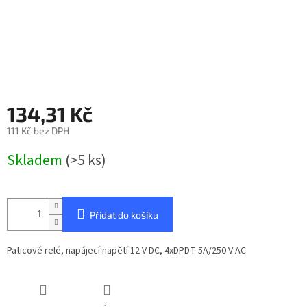
134,31 Kč
111 Kč bez DPH
Měrná
Skladem
(>5 ks)
cena:
Přidat do košíku
Paticové relé, napájecí napětí 12 V DC, 4xDPDT 5A/250 V AC