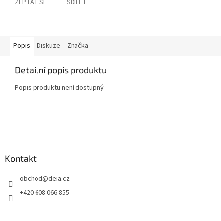
ZEPTAT SE
SDÍLET
Popis
Diskuze
Značka
Detailní popis produktu
Popis produktu není dostupný
Z
á
p
a
Kontakt
t
obchod
@
deia.cz
í
+420 608 066 855