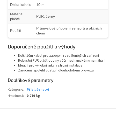
Délka kabelu
10 m
Materiál
PUR, černý
pláště
Průmyslové připojení senzorů a akčních
Použití
členů
Doporučené použití a výhody
Delší 10m kabel pro zapojení i vzdálenějších zařízení
Robustní PUR plášť odolný vůči mechanickému namáhání
Ideální pro výrobní linky a strojní instalace
Zaručená spolehlivost při dlouhodobém provozu
Doplňkové parametry
Kategorie
:
Příslušenství
Hmotnost
:
0.279 kg
Z