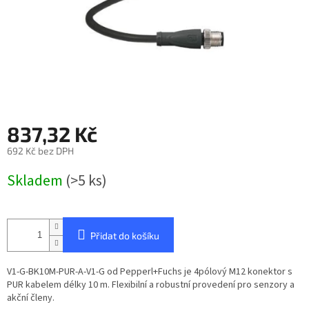
837,32 Kč
692 Kč bez DPH
Měrná
Skladem
(>5 ks)
cena:
Přidat do košíku
V1-G-BK10M-PUR-A-V1-G od Pepperl+Fuchs je 4pólový M12 konektor s
PUR kabelem délky 10 m. Flexibilní a robustní provedení pro senzory a
akční členy.