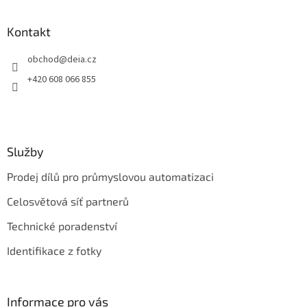
á
p
a
Kontakt
t
obchod
@
deia.cz
í
+420 608 066 855
Služby
Prodej dílů pro průmyslovou automatizaci
Celosvětová síť partnerů
Technické poradenství
Identifikace z fotky
Informace pro vás