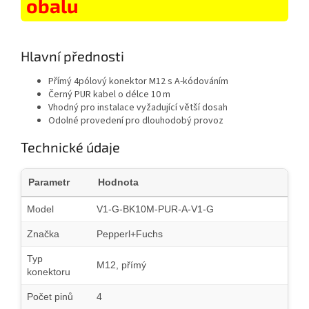
obalu
Hlavní přednosti
Přímý 4pólový konektor M12 s A-kódováním
Černý PUR kabel o délce 10 m
Vhodný pro instalace vyžadující větší dosah
Odolné provedení pro dlouhodobý provoz
Technické údaje
Parametr
Hodnota
Model
V1-G-BK10M-PUR-A-V1-G
Značka
Pepperl+Fuchs
Typ
M12, přímý
konektoru
Počet pinů
4