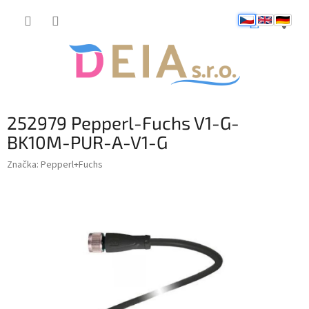
Přejít
NÁKUP
na
obsah
KOŠÍK
252979 Pepperl-Fuchs V1-G-
BK10M-PUR-A-V1-G
Značka:
Pepperl+Fuchs