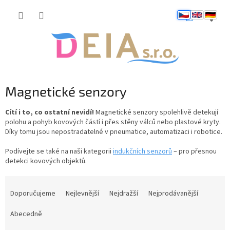
Přejít
NÁKUP
na
obsah
KOŠÍK
Magnetické senzory
Cítí i to, co ostatní nevidí!
Magnetické senzory spolehlivě detekují
polohu a pohyb kovových částí i přes stěny válců nebo plastové kryty.
Díky tomu jsou nepostradatelné v pneumatice, automatizaci i robotice.
Podívejte se také na naši kategorii
indukčních senzorů
– pro přesnou
detekci kovových objektů.
Ř
a
Doporučujeme
Nejlevnější
Nejdražší
Nejprodávanější
z
e
Abecedně
n