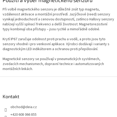
á
d
Při volbě magnetického senzoru je důležité znát typ magnetu,
a
vzdálenost aktivace a montážní prostředí. Jazýčkové (reed) senzory
c
vynikají jednoduchostí a cenovou dostupností, zatímco Hallovy senzory
í
nabízejí vyšší spínací frekvenci a delší životnost. Magnetorezistivní
p
typy kombinují oba přístupy – jsou rychlé a mimořádně odolné.
r
v
Krytí IP67 zaručuje odolnost proti prachu a vodě, a proto jsou tyto
k
senzory vhodné i pro venkovní aplikace. Výrobci dodávají i varianty s
y
diagnostickým LED indikátorem a ochranou proti přepólování.
v
ý
Magnetické senzory se používají v pneumatických systémech,
p
zvedacích mechanismech, dopravní technice i automatizovaných
i
montážních linkách.
s
u
Z
á
p
a
Kontakt
t
obchod
@
deia.cz
í
+420 608 066 855