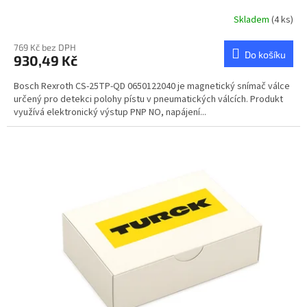
Skladem
(4 ks)
769 Kč bez DPH
Do košíku
930,49 Kč
Bosch Rexroth CS-25TP-QD 0650122040 je magnetický snímač válce
určený pro detekci polohy pístu v pneumatických válcích. Produkt
využívá elektronický výstup PNP NO, napájení...