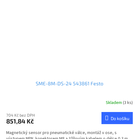
SME-8M-DS-24 543861 Festo
Skladem
(3 ks)
704 Kč bez DPH
Do košíku
851,84 Kč
Magnetický sensor pro pneumatické válce, montáž v ose, s
výstupem NPN, konektorem M8 a 3žílovým kabelem o délce 0,3 m