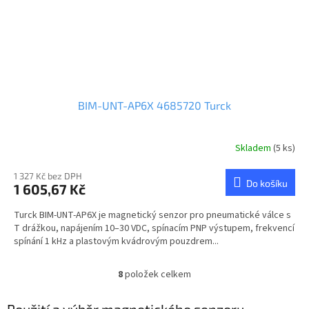
BIM-UNT-AP6X 4685720 Turck
Skladem
(5 ks)
1 327 Kč bez DPH
Do košíku
1 605,67 Kč
Turck BIM-UNT-AP6X je magnetický senzor pro pneumatické válce s
T drážkou, napájením 10–30 VDC, spínacím PNP výstupem, frekvencí
spínání 1 kHz a plastovým kvádrovým pouzdrem...
8
položek celkem
O
v
l
Použití a výběr magnetického senzoru