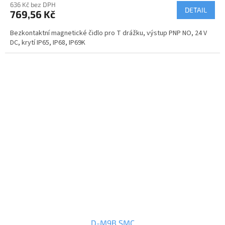
636 Kč bez DPH
DETAIL
769,56 Kč
Bezkontaktní magnetické čidlo pro T drážku, výstup PNP NO, 24 V
DC, krytí IP65, IP68, IP69K
D-M9B SMC