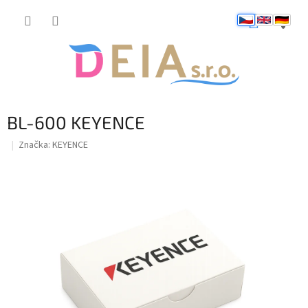
Přejít
NÁKUP
na
obsah
KOŠÍK
BL-600 KEYENCE
Značka:
KEYENCE