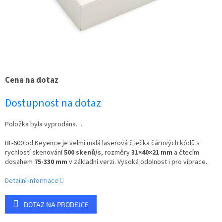
Cena na dotaz
Dostupnost na dotaz
Položka byla vyprodána…
BL-600 od Keyence je velmi malá laserová čtečka čárových kódů s
rychlostí skenování
500 skenů/s
, rozměry
31×40×21 mm
a čtecím
dosahem
75-330 mm
v základní verzi. Vysoká odolnost i pro vibrace.
Detailní informace
DOTAZ NA PRODEJCE