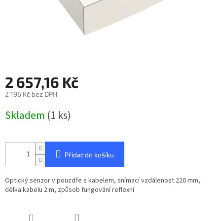
2 657,16 Kč
2 196 Kč bez DPH
Měrná
Skladem
(1 ks)
cena:
Přidat do košíku
Optický senzor v pouzdře s kabelem, snímací vzdálenost 220 mm,
délka kabelu 2 m, způsob fungování reflexní