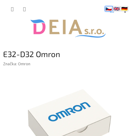
Přejít
NÁKUP
na
obsah
KOŠÍK
E32-D32 Omron
Značka:
Omron