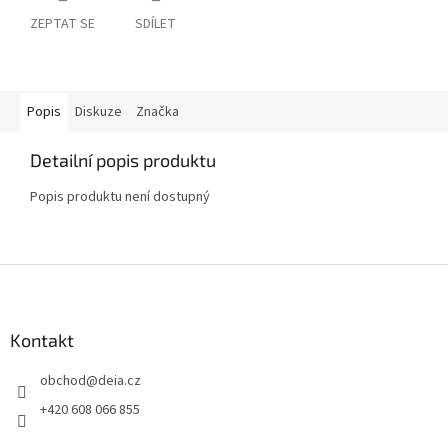
ZEPTAT SE
SDÍLET
Popis
Diskuze
Značka
Detailní popis produktu
Popis produktu není dostupný
Z
á
p
a
Kontakt
t
obchod
@
deia.cz
í
+420 608 066 855