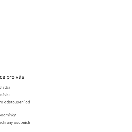
ce pro vás
platba
dnávka
ro odstoupení od
podmínky
ochrany osobních