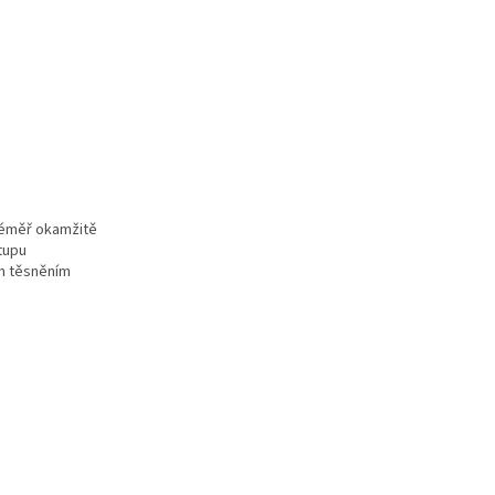
 téměř okamžitě
tupu
ým těsněním