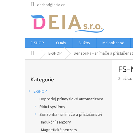
Přejít
obchod@deia.cz
na
obsah
E-SHOP
O nás
Služby
Maloobchod
Domů
E-SHOP
Senzorika - snímače a příslušenst
P
FS-
o
Přeskočit
s
Značka:
Kategorie
kategorie
t
r
E-SHOP
a
Doprodej průmyslové automatizace
n
Řídicí systémy
n
í
Senzorika - snímače a příslušenství
p
Indukční senzory
a
Magnetické senzory