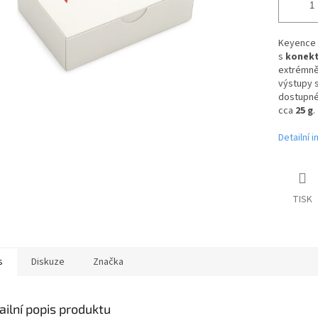
Keyence F
s
konek
extrémně
výstupy 
dostupné
cca
25 g
.
Detailní 
TISK
s
Diskuze
Značka
ailní popis produktu