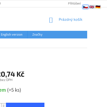
PENÍ OD SMLOUVY
OBCHODNÍ PODMÍNKY
Přihlášení
PODMÍNKY OCHRANY OSO
NÁKUPNÍ
Prázdný košík
KOŠÍK
English version
Značky
20,74 Kč
 bez DPH
dem
(>5 ks)