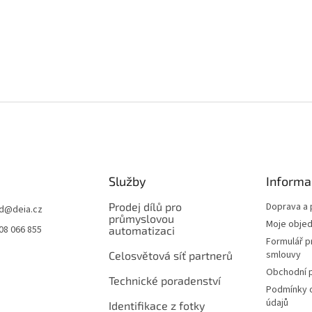
Služby
Informa
Prodej dílů pro
Doprava a 
d
@
deia.cz
průmyslovou
Moje obje
08 066 855
automatizaci
Formulář p
smlouvy
Celosvětová síť partnerů
Obchodní 
Technické poradenství
Podmínky 
údajů
Identifikace z fotky