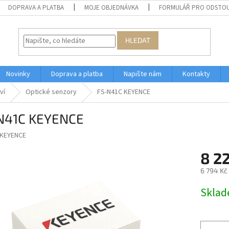
DOPRAVA A PLATBA
MOJE OBJEDNÁVKA
FORMULÁŘ PRO ODSTOU
HLEDAT
Novinky
Doprava a platba
Napište nám
Kontakty
ví
Optické senzory
FS-N41C KEYENCE
N41C KEYENCE
KEYENCE
8 2
6 794 Kč
Měrná
Skla
cena: