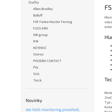
Značky
FS
Allen-Bradley
Balluff
Hlav
FHF Funke+Huster Fernsig
odez
exte
FUSS-EMV
HW group
Hla
IFM
KEYENCE
Omron
PHOENIX CONTACT
Pilz
Sick
Tec
Turck
Mode
Znač
Novinky
Typ 
Kone
Jak řešit monitoring prostředí,