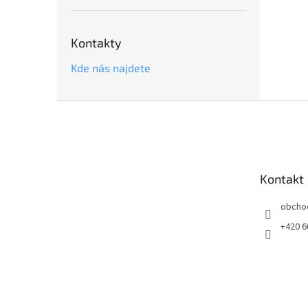
Kontakty
Kde nás najdete
Z
á
p
a
t
Kontakt
í
obcho
+420 6