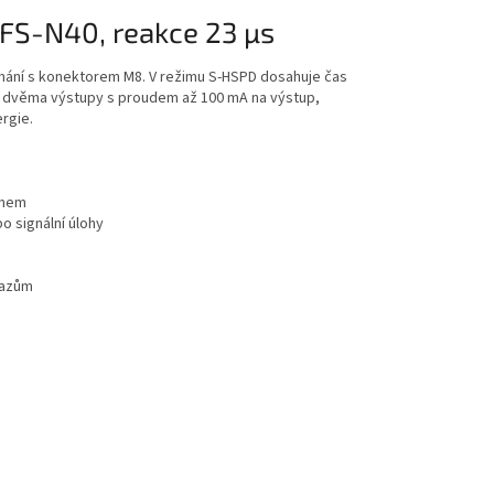
 FS-N40, reakce 23 µs
ímání s konektorem M8. V režimu S-HSPD dosahuje čas
uje dvěma výstupy s proudem až 100 mA na výstup,
rgie.
onem
o signální úlohy
razům