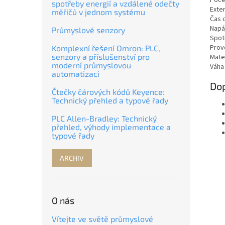
Poče
spotřeby energií a vzdálené odečty
Exter
měřičů v jednom systému
Čas 
Napá
Průmyslové senzory
Spot
Prov
Komplexní řešení Omron: PLC,
senzory a příslušenství pro
Mate
moderní průmyslovou
Váha
automatizaci
Dop
Čtečky čárových kódů Keyence:
Technický přehled a typové řady
PLC Allen-Bradley: Technický
přehled, výhody implementace a
typové řady
ARCHIV
O nás
Vítejte ve světě průmyslové