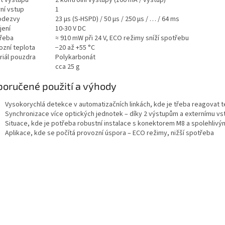
t výstupů
2 kontrolní výstupy (100 mA / výstup)
ní vstup
1
odezvy
23 µs (S-HSPD) / 50 µs / 250 µs / … / 64 ms
jení
10-30 V DC
řeba
≈ 910 mW při 24 V, ECO režimy sníží spotřebu
ozní teplota
−20 až +55 °C
riál pouzdra
Polykarbonát
cca 25 g
oručené použití a výhody
Vysokorychlá detekce v automatizačních linkách, kde je třeba reagovat
Synchronizace více optických jednotek – díky 2 výstupům a externímu vs
Situace, kde je potřeba robustní instalace s konektorem M8 a spolehliv
Aplikace, kde se počítá provozní úspora – ECO režimy, nižší spotřeba