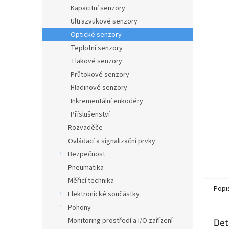
n
Kapacitní senzory
e
Ultrazvukové senzory
l
Optické senzory
Teplotní senzory
Tlakové senzory
Průtokové senzory
Hladinové senzory
Inkrementální enkodéry
Příslušenství
Rozvaděče
Ovládací a signalizační prvky
Bezpečnost
Pneumatika
Měřicí technika
Popi
Elektronické součástky
Pohony
Monitoring prostředí a I/O zařízení
Det