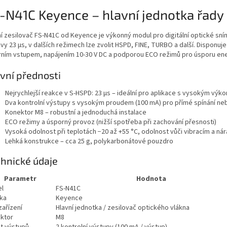
-N41C Keyence – hlavní jednotka řady
ní zesilovač FS-N41C od Keyence je výkonný modul pro digitální optické sn
vy 23 µs, v dalších režimech lze zvolit HSPD, FINE, TURBO a další. Dispon
rním vstupem, napájením 10-30 V DC a podporou ECO režimů pro úsporu ene
vní přednosti
Nejrychlejší reakce v S-HSPD: 23 µs – ideální pro aplikace s vysokým výk
Dva kontrolní výstupy s vysokým proudem (100 mA) pro přímé spínání neb
Konektor M8 – robustní a jednoduchá instalace
ECO režimy a úsporný provoz (nižší spotřeba při zachování přesnosti)
Vysoká odolnost při teplotách −20 až +55 °C, odolnost vůči vibracím a ná
Lehká konstrukce – cca 25 g, polykarbonátové pouzdro
hnické údaje
Parametr
Hodnota
l
FS-N41C
ka
Keyence
zařízení
Hlavní jednotka / zesilovač optického vlákna
ktor
M8