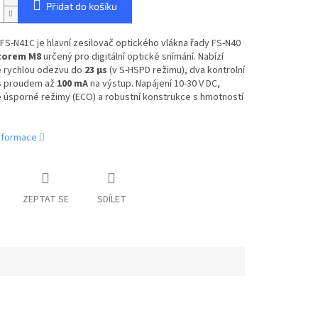
Přidat do košíku
S-N41C je hlavní zesilovač optického vlákna řady FS-N40
torem M8
určený pro digitální optické snímání. Nabízí
 rychlou odezvu do
23 µs
(v S-HSPD režimu), dva kontrolní
s proudem až
100 mA
na výstup. Napájení 10-30 V DC,
 úsporné režimy (ECO) a robustní konstrukce s hmotností
informace
ZEPTAT SE
SDÍLET