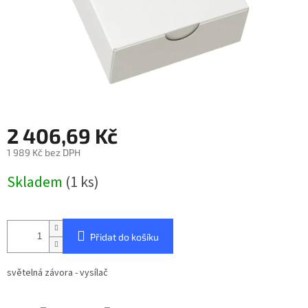
2 406,69 Kč
1 989 Kč bez DPH
Měrná
Skladem
(1 ks)
cena:
Přidat do košíku
světelná závora - vysílač