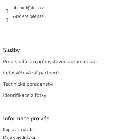
t
obchod
@
deia.cz
í
+420 608 066 855
Služby
Prodej dílů pro průmyslovou automatizaci
Celosvětová síť partnerů
Technické poradenství
Identifikace z fotky
Informace pro vás
Doprava a platba
Moje objednávka