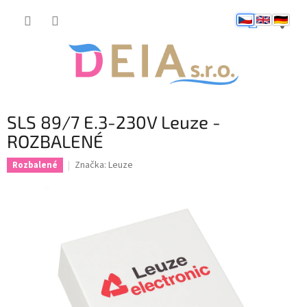
Přejít
NÁKUP
na
obsah
KOŠÍK
SLS 89/7 E.3-230V Leuze -
ROZBALENÉ
Značka:
Leuze
Rozbalené