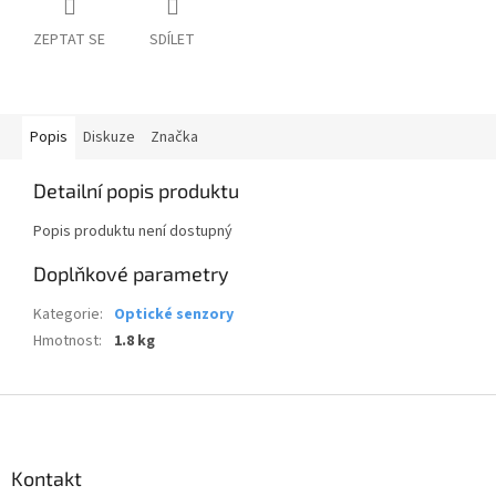
ZEPTAT SE
SDÍLET
Popis
Diskuze
Značka
Detailní popis produktu
Popis produktu není dostupný
Doplňkové parametry
Kategorie
:
Optické senzory
Hmotnost
:
1.8 kg
Z
á
p
a
Kontakt